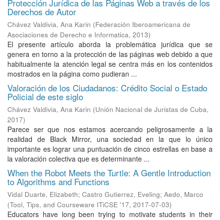
Protección Jurídica de las Páginas Web a través de los
Derechos de Autor
Chávez Valdivia, Ana Karin
(
Federación Iberoamericana de
Asociaciones de Derecho e Informatica
,
2013
)
El presente artículo aborda la problemática jurídica que se
genera en torno a la protección de las páginas web debido a que
habitualmente la atención legal se centra más en los contenidos
mostrados en la página como pudieran ...
Valoración de los Ciudadanos: Crédito Social o Estado
Policial de este siglo
Chávez Valdivia, Ana Karin
(
Unión Nacional de Juristas de Cuba
,
2017
)
Parece ser que nos estamos acercando peligrosamente a la
realidad de Black Mirror, una sociedad en la que lo único
importante es lograr una puntuación de cinco estrellas en base a
la valoración colectiva que es determinante ...
When the Robot Meets the Turtle: A Gentle Introduction
to Algorithms and Functions
Vidal Duarte, Elizabeth
;
Castro Gutierrez, Eveling
;
Aedo, Marco
(
Tool, Tips, and Courseware ITiCSE '17
,
2017-07-03
)
Educators have long been trying to motivate students in their