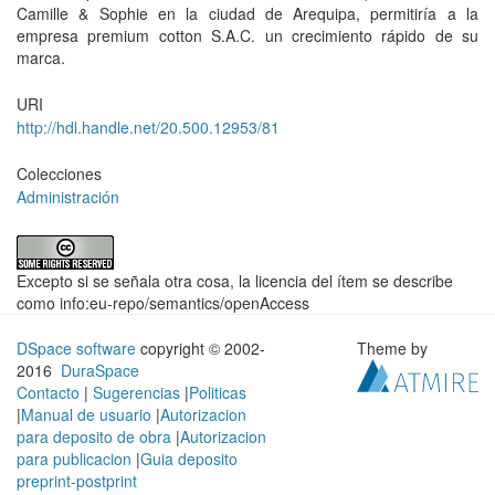
Camille & Sophie en la ciudad de Arequipa, permitiría a la
empresa premium cotton S.A.C. un crecimiento rápido de su
marca.
URI
http://hdl.handle.net/20.500.12953/81
Colecciones
Administración
Excepto si se señala otra cosa, la licencia del ítem se describe
como info:eu-repo/semantics/openAccess
DSpace software
copyright © 2002-
Theme by
2016
DuraSpace
Contacto
|
Sugerencias
|
Politicas
|
Manual de usuario
|
Autorizacion
para deposito de obra
|
Autorizacion
para publicacion
|
Guia deposito
preprint-postprint