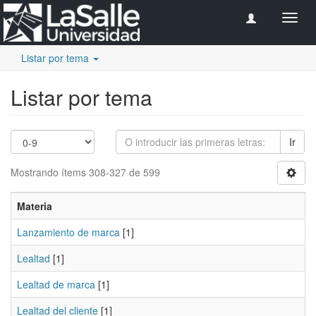
Camb
naveg
Listar por tema
Listar por tema
Ir
Mostrando ítems 308-327 de 599
Materia
Lanzamiento de marca
[1]
Lealtad
[1]
Lealtad de marca
[1]
Lealtad del cliente
[1]