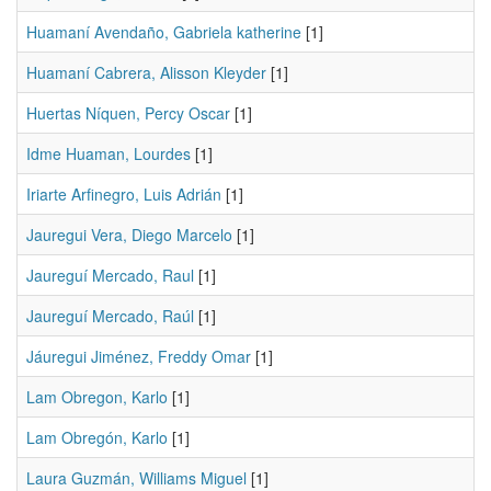
Huamaní Avendaño, Gabriela katherine
[1]
Huamaní Cabrera, Alisson Kleyder
[1]
Huertas Níquen, Percy Oscar
[1]
Idme Huaman, Lourdes
[1]
Iriarte Arfinegro, Luis Adrián
[1]
Jauregui Vera, Diego Marcelo
[1]
Jaureguí Mercado, Raul
[1]
Jaureguí Mercado, Raúl
[1]
Jáuregui Jiménez, Freddy Omar
[1]
Lam Obregon, Karlo
[1]
Lam Obregón, Karlo
[1]
Laura Guzmán, Williams Miguel
[1]