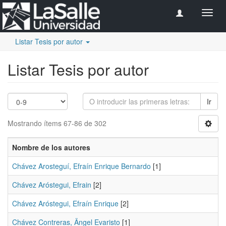
Camb
naveg
Listar Tesis por autor
Listar Tesis por autor
Ir
Mostrando ítems 67-86 de 302
Nombre de los autores
Chávez Arosteguí, Efraín Enrique Bernardo
[1]
Chávez Aróstegui, Efrain
[2]
Chávez Aróstegui, Efraín Enrique
[2]
Chávez Contreras, Ängel Evaristo
[1]