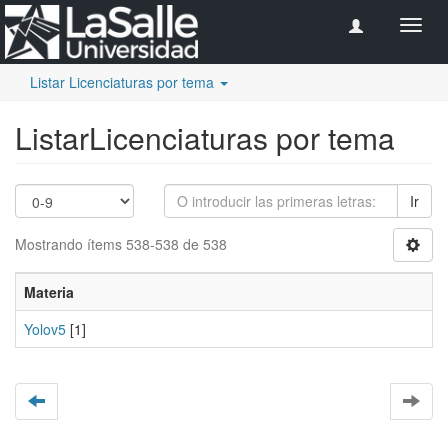
Camb
naveg
Listar Licenciaturas por tema
ListarLicenciaturas por tema
Ir
Mostrando ítems 538-538 de 538
Materia
Yolov5
[1]