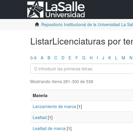
Repositorio Institucional de la Universidad La Sall
ListarLicenciaturas por t
0-9
A
B
C
D
E
F
G
H
I
J
K
L
M
N
Mostrando ítems 281-300 de 538
Materia
Lanzamiento de marca
[1]
Lealtad
[1]
Lealtad de marca
[1]