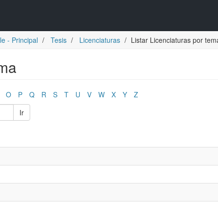
e - Principal
Tesis
Licenciaturas
Listar Licenciaturas por tem
ema
O
P
Q
R
S
T
U
V
W
X
Y
Z
Ir