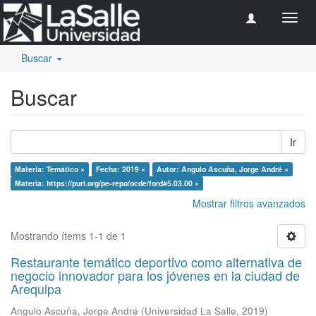
Camb
naveg
Buscar
Buscar
Ir
Materia: Temático ×
Fecha: 2019 ×
Autor: Angulo Ascuña, Jorge André ×
Materia: https://purl.org/pe-repo/ocde/ford#5.03.00 ×
Mostrar filtros avanzados
Mostrando ítems 1-1 de 1
Restaurante temático deportivo como alternativa de
negocio innovador para los jóvenes en la ciudad de
Arequipa
Angulo Ascuña, Jorge André
(
Universidad La Salle
,
2019
)