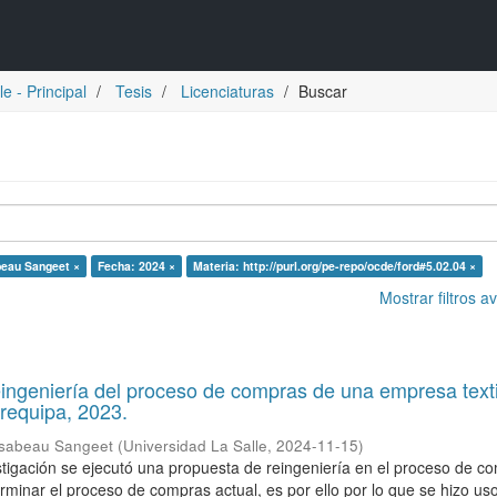
e - Principal
Tesis
Licenciaturas
Buscar
abeau Sangeet ×
Fecha: 2024 ×
Materia: http://purl.org/pe-repo/ocde/ford#5.02.04 ×
Mostrar filtros 
ingeniería del proceso de compras de una empresa texti
requipa, 2023.
 Isabeau Sangeet
(
Universidad La Salle
,
2024-11-15
)
stigación se ejecutó una propuesta de reingeniería en el proceso de c
rminar el proceso de compras actual, es por ello por lo que se hizo uso