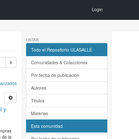
Login
LISTAR
Todo el Repositorio ULASALLE
Ir
Comunidades & Colecciones
Por fecha de publicación
avanzados
Autores
Títulos
l y
Materias
Esta comunidad
ompras
 de la
Por fecha de publicación