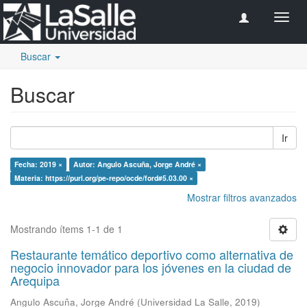
Camb
naveg
Buscar
Buscar
Ir
Fecha: 2019 ×
Autor: Angulo Ascuña, Jorge André ×
Materia: https://purl.org/pe-repo/ocde/ford#5.03.00 ×
Mostrar filtros avanzados
Mostrando ítems 1-1 de 1
Restaurante temático deportivo como alternativa de
negocio innovador para los jóvenes en la ciudad de
Arequipa
Angulo Ascuña, Jorge André
(
Universidad La Salle
,
2019
)