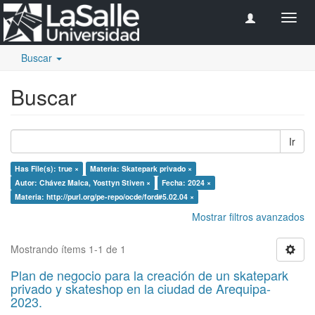
Camb
naveg
Buscar
Buscar
Ir
Has File(s): true ×
Materia: Skatepark privado ×
Autor: Chávez Malca, Yosttyn Stiven ×
Fecha: 2024 ×
Materia: http://purl.org/pe-repo/ocde/ford#5.02.04 ×
Mostrar filtros avanzados
Mostrando ítems 1-1 de 1
Plan de negocio para la creación de un skatepark
privado y skateshop en la ciudad de Arequipa-
2023.