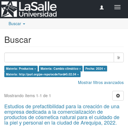
Camb
naveg
Buscar
Buscar
Ir
Materia: Productos ×
Materia: Cambio climático ×
Fecha: 2024 ×
Materia: http://purl.org/pe-repo/ocde/ford#5.02.04 ×
Mostrar filtros avanzados
Mostrando ítems 1-1 de 1
Estudios de prefactibilidad para la creación de una
empresa dedicada a la comercialización de
productos de cósmetica natural para el cuidado de
la piel y personal en la ciudad de Arequipa, 2022.