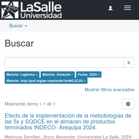
Camb
naveg
Buscar
Buscar
Ir
Materia: Logística ×
Materia: Almacén ×
Fecha: 2024 ×
Materia: http://purl.org/pe-repo/ocde/ford#5.02.04 ×
Mostrar filtros avanzados
Mostrando ítems 1-1 de 1
Efecto de la implementación de la metodologías de
las 5s y SQDCE en el almacen de productos
terminados INDECO- Arequipa 2024.
Machuca Santillan, Jhony Alexander
(
Universidad La Salle
,
2024-