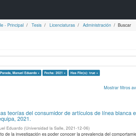
e - Principal
Tesis
Licenciaturas
Administración
Buscar
 Parada, Manuel Eduardo ×
Fecha: 2021 ×
Has File(s): true ×
Mostrar filtros 
las teorías del consumidor de artículos de línea blanca e
equipa, 2021.
uel Eduardo
(
Universidad la Salle
,
2021-12-06
)
o de la investigación es poder conocer la prevalencia del comportami