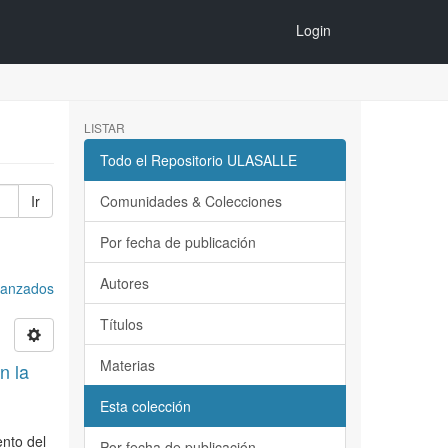
Login
LISTAR
Todo el Repositorio ULASALLE
Ir
Comunidades & Colecciones
Por fecha de publicación
Autores
avanzados
Títulos
Materias
n la
Esta colección
ento del
Por fecha de publicación