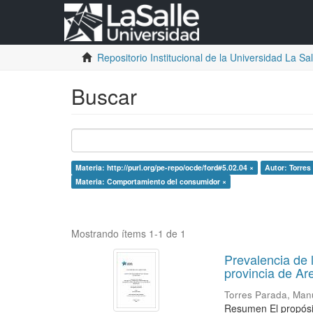
Repositorio Institucional de la Universidad La Sall
Buscar
Materia: http://purl.org/pe-repo/ocde/ford#5.02.04 ×
Autor: Torres
Materia: Comportamiento del consumidor ×
Mostrando ítems 1-1 de 1
Prevalencia de 
provincia de Ar
Torres Parada, Man
Resumen El propósit