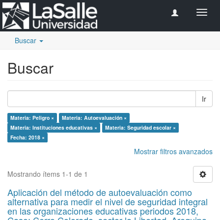
Camb
naveg
Buscar
Buscar
Ir
Materia: Peligro ×
Materia: Autoevaluación ×
Materia: Instituciones educativas ×
Materia: Seguridad escolar ×
Fecha: 2018 ×
Mostrar filtros avanzados
Mostrando ítems 1-1 de 1
Aplicación del método de autoevaluación como
alternativa para medir el nivel de seguridad integral
en las organizaciones educativas periodos 2018,