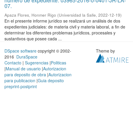
número de expediente: 03965-2016-0-0401-JR-LA-
07.
Apaza Flores, Honmer Rigo
(
Universidad la Salle
,
2022-12-19
)
En el presente informe jurídico se realizará un análisis de dos
expedientes judiciales: de materia civil y materia laboral, a fin de
determinar los diferentes problemas jurídicos, procesales y
sustantivos que posee cada ...
DSpace software
copyright © 2002-
Theme by
2016
DuraSpace
Contacto
|
Sugerencias
|
Politicas
|
Manual de usuario
|
Autorizacion
para deposito de obra
|
Autorizacion
para publicacion
|
Guia deposito
preprint-postprint