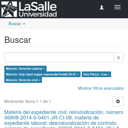
Camb
naveg
Buscar
Buscar
Ir
Materia: Derecho Laboral ×
Materia: http://purl.org/pe-repo/ocde/ford#5.05.01 ×
Has File(s): true ×
Materia: Derecho civil ×
Mostrar filtros avanzados
Mostrando ítems 1-1 de 1
Materia del expediente civil: reinvindicación, número
06808-2014-0-0401-JR-CI-08, materia de
expediente laboral: desnaturalización de contrato.