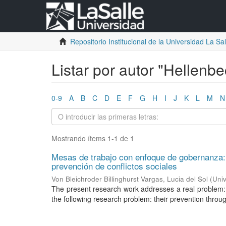
Repositorio Institucional de la Universidad La Sall
Listar por autor "Hellenb
0-9
A
B
C
D
E
F
G
H
I
J
K
L
M
N
Mostrando ítems 1-1 de 1
Mesas de trabajo con enfoque de gobernanza: 
prevención de conflictos sociales
Von Bleichroder Billinghurst Vargas, Lucia del Sol
(
Univ
The present research work addresses a real problem: soc
the following research problem: their prevention throug