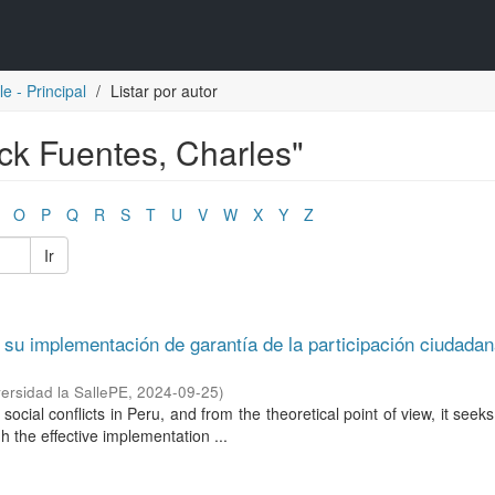
e - Principal
Listar por autor
eck Fuentes, Charles"
O
P
Q
R
S
T
U
V
W
X
Y
Z
Ir
su implementación de garantía de la participación ciudadan
ersidad la SallePE
,
2024-09-25
)
ial conflicts in Peru, and from the theoretical point of view, it seeks
h the effective implementation ...