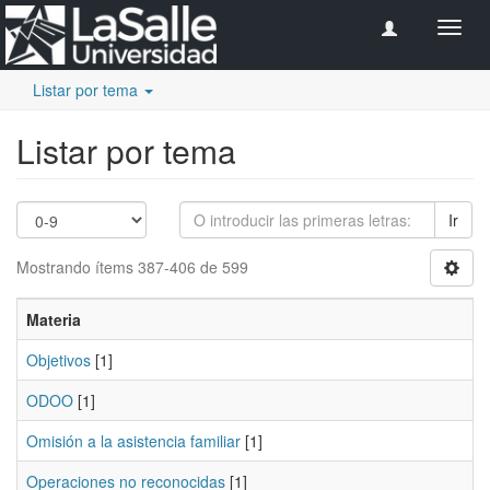
Camb
naveg
Listar por tema
Listar por tema
Ir
Mostrando ítems 387-406 de 599
Materia
Objetivos
[1]
ODOO
[1]
Omisión a la asistencia familiar
[1]
Operaciones no reconocidas
[1]