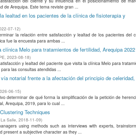
atisfacción del cliente y su influencia en el posicionamiento de ma
d de Arequipa. Este tema reviste gran ...
a lealtad en los pacientes de la clínica de fisioterapia y
022-07-12
)
minar la relación entre satisfacción y lealtad de los pacientes del 
nica fue la encuesta para ambas ...
la clínica Melo para tratamientos de fertilidad, Arequipa 2022
ePE
,
2023-08-18
)
atisfacción y lealtad del paciente que visita la clínica Melo para tratam
para las consultas atendidas ...
vía notarial frente a la afectación del principio de celeridad,
026-06-15
)
ivo determinar de qué forma la simplificación de la petición de herenc
al, Arequipa, 2019, para lo cual ...
Clustering Techniques
 La Salle
,
2018-11-09
)
t managers using methods such as interviews with experts, brainstor
 present a subjective character as they ...