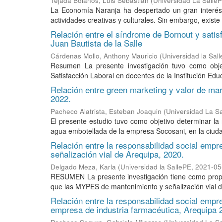
Tejada Bolaños, Luis Sebastián
(
Universidad La Salle
La Economía Naranja ha despertado un gran interés
actividades creativas y culturales. Sin embargo, exist
Relación entre el síndrome de Bornout y satisf
Juan Bautista de la Salle
Cárdenas Mollo, Anthony Mauricio
(
Universidad la Sal
Resumen La presente investigación tuvo como objeti
Satisfacción Laboral en docentes de la Institución Educ
Relación entre green marketing y valor de ma
2022.
Pacheco Alatrista, Esteban Joaquin
(
Universidad La S
El presente estudio tuvo como objetivo determinar la
agua embotellada de la empresa Socosani, en la ciuda
Relación entre la responsabilidad social empr
señalización vial de Arequipa, 2020.
Delgado Meza, Karla
(
Universidad la SallePE
,
2021-05
RESUMEN La presente investigación tiene como propós
que las MYPES de mantenimiento y señalización vial d
Relación entre la responsabilidad social empre
empresa de industria farmacéutica, Arequipa 