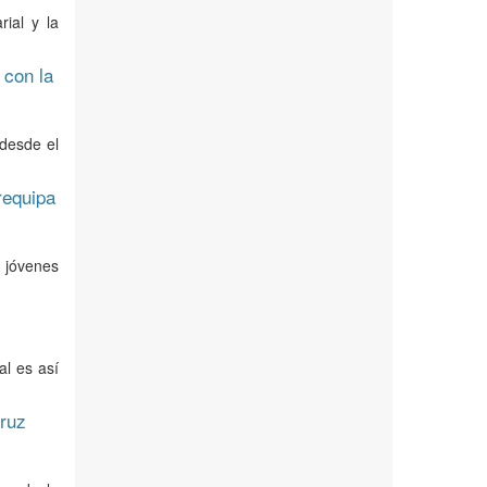
rial y la
 con la
 desde el
requipa
s jóvenes
al es así
Cruz