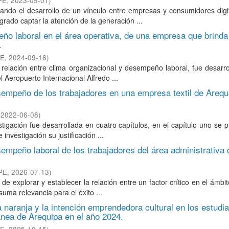
PE
,
2023-09-01
)
ndo el desarrollo de un vínculo entre empresas y consumidores digit
rado captar la atención de la generación ...
eño laboral en el área operativa, de una empresa que brinda
.
PE
,
2024-09-16
)
 relación entre clima organizacional y desempeño laboral, fue desarr
 Aeropuerto Internacional Alfredo ...
esempeño de los trabajadores en una empresa textil de Arequ
,
2022-06-08
)
tigación fue desarrollada en cuatro capítulos, en el capítulo uno se p
 investigación su justificación ...
sempeño laboral de los trabajadores del área administrativa
ePE
,
2026-07-13
)
de explorar y establecer la relación entre un factor crítico en el ámbit
uma relevancia para el éxito ...
 naranja y la intención emprendedora cultural en los estudi
nea de Arequipa en el año 2024.