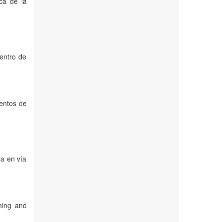
rca de la
centro de
ientos de
ia en vía
ming and