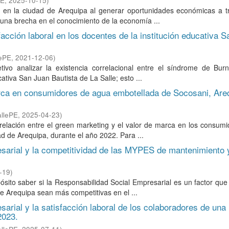
PE
,
2025-10-15
)
 en la ciudad de Arequipa al generar oportunidades económicas a t
e una brecha en el conocimiento de la economía ...
acción laboral en los docentes de la institución educativa S
lePE
,
2021-12-06
)
vo analizar la existencia correlacional entre el síndrome de Burn
ativa San Juan Bautista de La Salle; esto ...
rca en consumidores de agua embotellada de Socosani, Areq
allePE
,
2025-04-23
)
 relación entre el green marketing y el valor de marca en los consum
d de Arequipa, durante el año 2022. Para ...
esarial y la competitividad de las MYPES de mantenimiento 
-19
)
ito saber si la Responsabilidad Social Empresarial es un factor que
e Arequipa sean más competitivas en el ...
sarial y la satisfacción laboral de los colaboradores de una
2023.