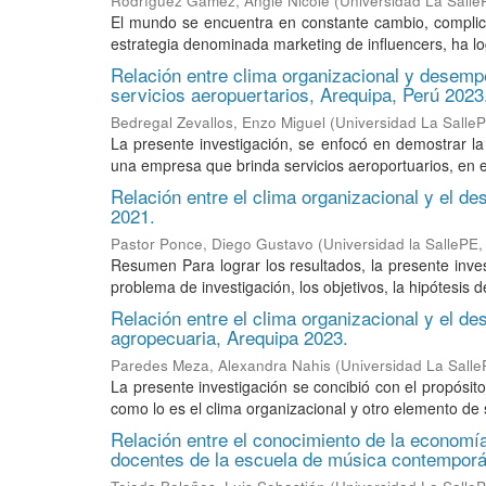
Rodríguez Gamez, Angie Nicole
(
Universidad La Salle
El mundo se encuentra en constante cambio, complica
estrategia denominada marketing de influencers, ha log
Relación entre clima organizacional y desemp
servicios aeropuertarios, Arequipa, Perú 2023
Bedregal Zevallos, Enzo Miguel
(
Universidad La Salle
La presente investigación, se enfocó en demostrar la
una empresa que brinda servicios aeroportuarios, en el
Relación entre el clima organizacional y el d
2021.
Pastor Ponce, Diego Gustavo
(
Universidad la SallePE
Resumen Para lograr los resultados, la presente inves
problema de investigación, los objetivos, la hipótesis de
Relación entre el clima organizacional y el de
agropecuaria, Arequipa 2023.
Paredes Meza, Alexandra Nahis
(
Universidad La Sall
La presente investigación se concibió con el propósito 
como lo es el clima organizacional y otro elemento de s
Relación entre el conocimiento de la economía
docentes de la escuela de música contemporá