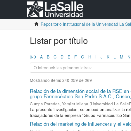
Repositorio Institucional de la Universidad La Sall
Listar por título
0-9
A
B
C
D
E
F
G
H
I
J
K
L
M
N
Mostrando ítems 240-259 de 269
Relación de la dimensión social de la RSE en
grupo Farmacéutico San Pedro S.A.C., Cusco,
Cumpa Paredes, Yamilet Milena
(
Universidad La Salle
La presente investigación, se enfocó en analizar la r
trabajadores de la empresa “Grupo Farmacéutico San 
Relación del marketing de influencers y el va