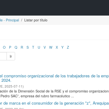
e - Principal
Listar por título
O
P
Q
R
S
T
U
V
W
X
Y
Z
Ir
 el compromiso organizacional de los trabajadores de la em
 2024.
PE
,
2025-07-11
)
elación de la Dimensión Social de la RSE y el compromiso organizacion
Pedro SAC”, empresa del rubro farmacéutico ...
lor de marca en el consumidor de la generación "z", Arequipa