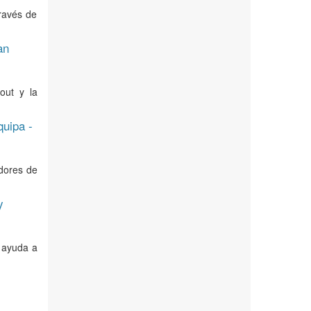
ravés de
an
out y la
uipa -
idores de
y
 ayuda a