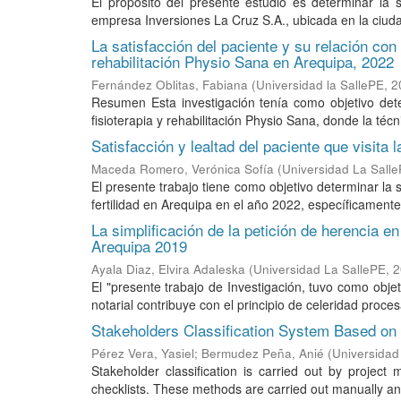
El propósito del presente estudio es determinar la s
empresa Inversiones La Cruz S.A., ubicada en la ciuda
La satisfacción del paciente y su relación con l
rehabilitación Physio Sana en Arequipa, 2022
Fernández Oblitas, Fabiana
(
Universidad la SallePE
,
2
Resumen Esta investigación tenía como objetivo deter
fisioterapia y rehabilitación Physio Sana, donde la téc
Satisfacción y lealtad del paciente que visita 
Maceda Romero, Verónica Sofía
(
Universidad La Sall
El presente trabajo tiene como objetivo determinar la s
fertilidad en Arequipa en el año 2022, específicamente 
La simplificación de la petición de herencia en 
Arequipa 2019
Ayala Diaz, Elvira Adaleska
(
Universidad La SallePE
,
2
El "presente trabajo de Investigación, tuvo como objet
notarial contribuye con el principio de celeridad proces
Stakeholders Classification System Based on 
Pérez Vera, Yasiel
;
Bermudez Peña, Anié
(
Universidad
Stakeholder classification is carried out by projec
checklists. These methods are carried out manually and