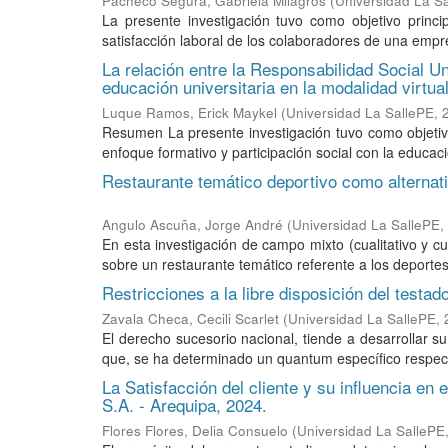
Pacheco Segura, Gabriela Milagros
(
Universidad La S
La presente investigación tuvo como objetivo princip
satisfacción laboral de los colaboradores de una empres
La relación entre la Responsabilidad Social Un
educación universitaria en la modalidad virtua
Luque Ramos, Erick Maykel
(
Universidad La SallePE
,
Resumen La presente investigación tuvo como objetivo 
enfoque formativo y participación social con la educació
Restaurante temático deportivo como alternati
Angulo Ascuña, Jorge André
(
Universidad La SallePE
,
En esta investigación de campo mixto (cualitativo y cu
sobre un restaurante temático referente a los deportes
Restricciones a la libre disposición del testad
Zavala Checa, Cecili Scarlet
(
Universidad La SallePE
,
El derecho sucesorio nacional, tiende a desarrollar su
que, se ha determinado un quantum específico respecto 
La Satisfacción del cliente y su influencia e
S.A. - Arequipa, 2024.
Flores Flores, Delia Consuelo
(
Universidad La SallePE