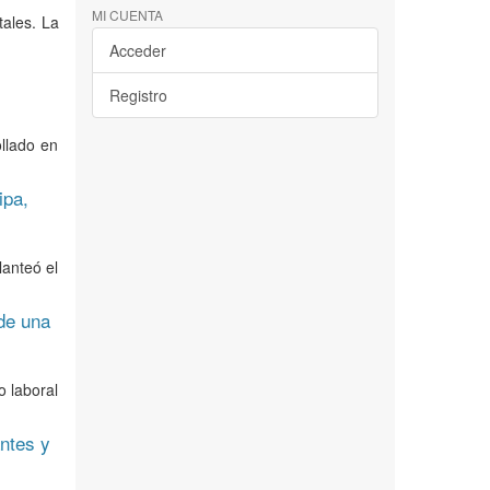
MI CUENTA
ales. La
Acceder
Registro
ollado en
ipa,
lanteó el
 de una
o laboral
antes y