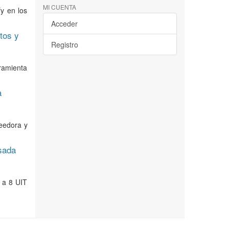
MI CUENTA
fy en los
Acceder
tos y
Registro
ramienta
a
veedora y
asada
s a 8 UIT