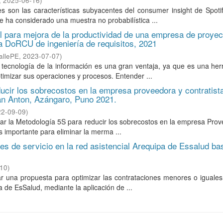
,
2025-06-16
)
s son las características subyacentes del consumer insight de Spoti
 ha considerado una muestra no probabilística ...
l para mejora de la productividad de una empresa de proyec
ía DoRCU de ingeniería de requisitos, 2021
allePE
,
2023-07-07
)
ecnología de la información es una gran ventaja, ya que es una her
imizar sus operaciones y procesos. Entender ...
ucir los sobrecostos en la empresa proveedora y contratist
San Anton, Azángaro, Puno 2021.
22-09-09
)
tar la Metodología 5S para reducir los sobrecostos en la empresa Pro
s importante para eliminar la merma ...
es de servicio en la red asistencial Arequipa de Essalud b
-10
)
ar una propuesta para optimizar las contrataciones menores o iguale
a de EsSalud, mediante la aplicación de ...