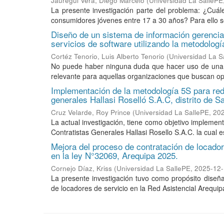
Jauregui Vera, Diego Marcelo
(
Universidad La SallePE
La presente investigación parte del problema: ¿Cuále
consumidores jóvenes entre 17 a 30 años? Para ello se
Diseño de un sistema de información gerencia
servicios de software utilizando la metodolog
Cortéz Tenorio, Luis Alberto Tenorio
(
Universidad La S
No puede haber ninguna duda que hacer uso de una t
relevante para aquellas organizaciones que buscan opt
Implementación de la metodología 5S para red
generales Hallasi Roselló S.A.C, distrito de 
Cruz Velarde, Roy Prince
(
Universidad La SallePE
,
20
La actual investigación, tiene como objetivo implemen
Contratistas Generales Hallasi Rosello S.A.C. la cual e
Mejora del proceso de contratación de locador
en la ley N°32069, Arequipa 2025.
Cornejo Díaz, Kriss
(
Universidad La SallePE
,
2025-12
La presente investigación tuvo como propósito diseñ
de locadores de servicio en la Red Asistencial Arequip