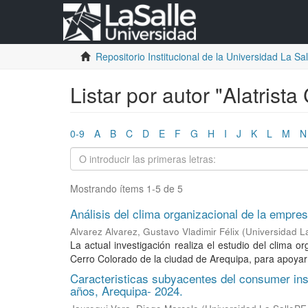
Repositorio Institucional de la Universidad La Sall
Listar por autor "Alatrista
0-9
A
B
C
D
E
F
G
H
I
J
K
L
M
N
Mostrando ítems 1-5 de 5
Análisis del clima organizacional de la empres
Alvarez Alvarez, Gustavo Vladimir Félix
(
Universidad L
La actual investigación realiza el estudio del clima
Cerro Colorado de la ciudad de Arequipa, para apoyar 
Caracteristicas subyacentes del consumer insi
años, Arequipa- 2024.