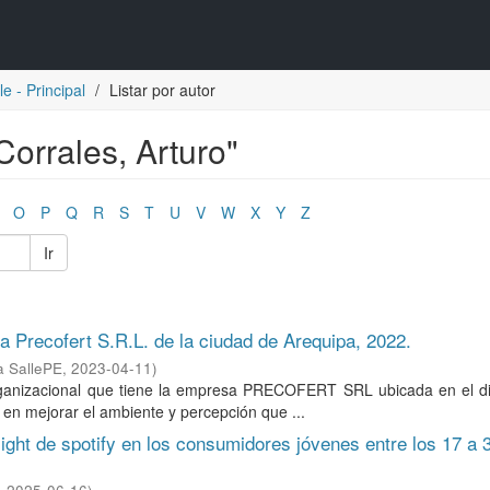
e - Principal
Listar por autor
 Corrales, Arturo"
O
P
Q
R
S
T
U
V
W
X
Y
Z
Ir
a Precofert S.R.L. de la ciudad de Arequipa, 2022.
a SallePE
,
2023-04-11
)
 organizacional que tiene la empresa PRECOFERT SRL ubicada en el di
en mejorar el ambiente y percepción que ...
ght de spotify en los consumidores jóvenes entre los 17 a 