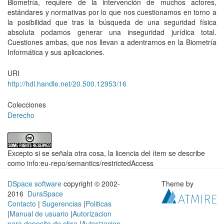
Biometría, requiere de la intervención de muchos actores,
estándares y normativas por lo que nos cuestionamos en torno a
la posibilidad que tras la búsqueda de una seguridad física
absoluta podamos generar una inseguridad jurídica total.
Cuestiones ambas, que nos llevan a adentrarnos en la Biometría
Informática y sus aplicaciones.
URI
http://hdl.handle.net/20.500.12953/16
Colecciones
Derecho
Excepto si se señala otra cosa, la licencia del ítem se describe
como info:eu-repo/semantics/restrictedAccess
DSpace software
copyright © 2002-
Theme by
2016
DuraSpace
Contacto
|
Sugerencias
|
Politicas
|
Manual de usuario
|
Autorizacion
para deposito de obra
|
Autorizacion