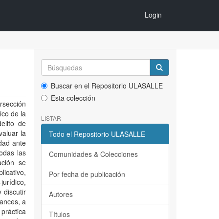
Login
Buscar en el Repositorio ULASALLE
Esta colección
ersección
ico de la
LISTAR
elito de
valuar la
Todo el Repositorio ULASALLE
ldad ante
todas las
Comunidades & Colecciones
ación se
licativo,
Por fecha de publicación
urídico,
discutir
Autores
cances, a
práctica
Títulos