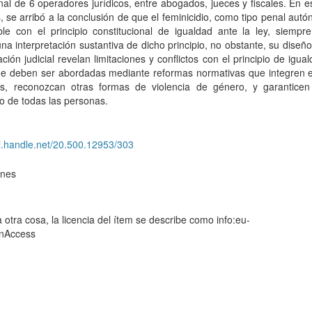
nal de 6 operadores jurídicos, entre abogados, jueces y fiscales. En 
, se arribó a la conclusión de que el feminicidio, como tipo penal aut
ble con el principio constitucional de igualdad ante la ley, siempr
a interpretación sustantiva de dicho principio, no obstante, su diseño
ación judicial revelan limitaciones y conflictos con el principio de igua
que deben ser abordadas mediante reformas normativas que integren 
vos, reconozcan otras formas de violencia de género, y garanticen 
rio de todas las personas.
dl.handle.net/20.500.12953/303
ones
o
 otra cosa, la licencia del ítem se describe como info:eu-
enAccess