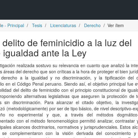
e - Principal
Tesis
Licenciaturas
Derecho
Ver ítem
 delito de feminicidio a la luz del
e igualdad ante la Ley
tigación realizada sostuvo su relevancia en cuanto que analizó la int
s áreas del derecho que son críticas a la hora de proteger el bien juríd
 derecho a la igualdad y no discriminación, y la tipificación del d
dio en el Código Penal peruano. Siendo así, el objetivo principal fue e
ilidad del delito de feminicidio con el principio constitucional de igua
proponiendo alternativas legislativas que aseguren la protección de 
s sin discriminación. Para alcanzar el citado objetivo, la investig
izó (metodológicamente) por ser de tipo básico, de nivel descriptivo-exp
ño no experimental y que, a través del métodos dogmático-j
ntado con el método fenomenológico permitió analizar, contrastar y 
cipales alcances doctrinarios, normativos y jurisprudenciales. Estos al
 se complementaron con la visión derivada del conocimiento y 