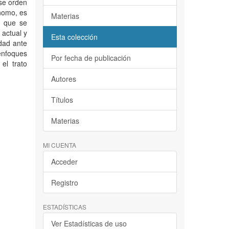
ese orden
ónomo, es
Materias
e que se
 actual y
Esta colección
ldad ante
enfoques
Por fecha de publicación
el trato
Autores
Títulos
Materias
MI CUENTA
Acceder
Registro
ESTADÍSTICAS
Ver Estadísticas de uso