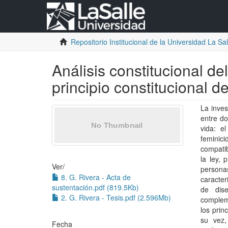
Repositorio Institucional de la Universidad La Sall
Análisis constitucional del
principio constitucional d
La inves
entre do
vida: el
feminici
compatib
la ley, 
Ver/
persona
8. G. Rivera - Acta de
caracter
sustentación.pdf (819.5Kb)
de dise
2. G. Rivera - Tesis.pdf (2.596Mb)
compleme
los prin
su vez,
Fecha