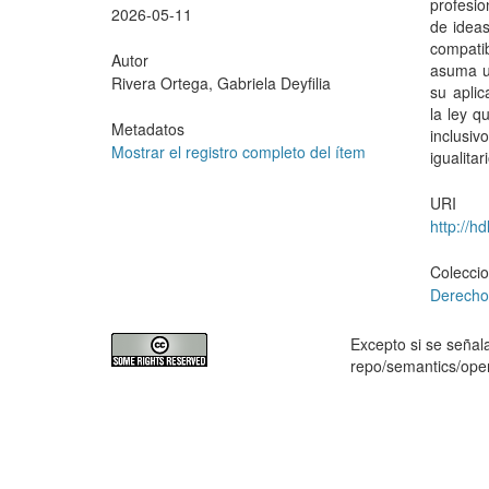
profesio
2026-05-11
de ideas
compati
Autor
asuma un
Rivera Ortega, Gabriela Deyfilia
su aplic
la ley 
Metadatos
inclusi
Mostrar el registro completo del ítem
igualita
URI
http://h
Colecci
Derech
Excepto si se señala
repo/semantics/op