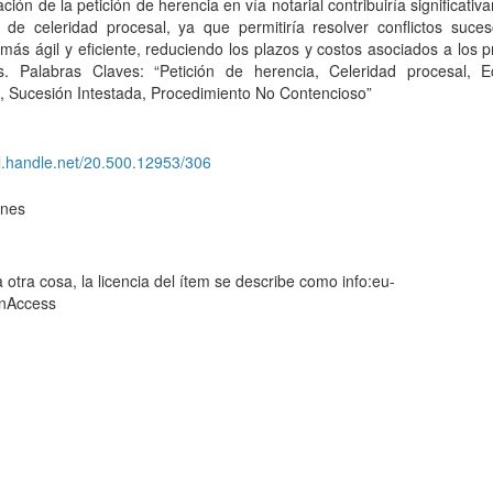
cación de la petición de herencia en vía notarial contribuiría significativ
o de celeridad procesal, ya que permitiría resolver conflictos suce
ás ágil y eficiente, reduciendo los plazos y costos asociados a los 
les. Palabras Claves: “Petición de herencia, Celeridad procesal, 
, Sucesión Intestada, Procedimiento No Contencioso”
dl.handle.net/20.500.12953/306
ones
o
 otra cosa, la licencia del ítem se describe como info:eu-
enAccess