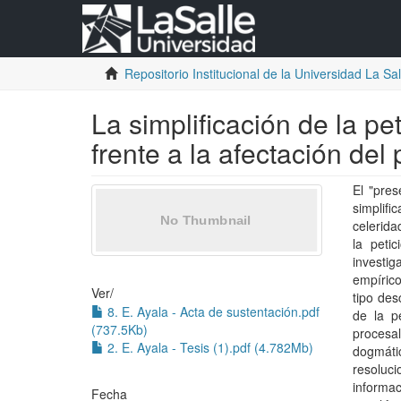
Repositorio Institucional de la Universidad La Sall
La simplificación de la pe
frente a la afectación del
El "pres
simplifi
celerida
la peti
investi
empírico
Ver/
tipo des
8. E. Ayala - Acta de sustentación.pdf
de la pe
(737.5Kb)
procesa
2. E. Ayala - Tesis (1).pdf (4.782Mb)
dogmáti
resoluc
informa
Fecha