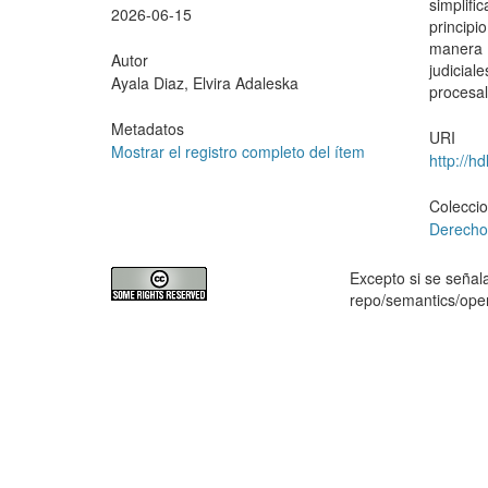
simplifi
2026-06-15
principi
manera m
Autor
judicia
Ayala Diaz, Elvira Adaleska
procesal
Metadatos
URI
Mostrar el registro completo del ítem
http://h
Colecci
Derech
Excepto si se señala
repo/semantics/op