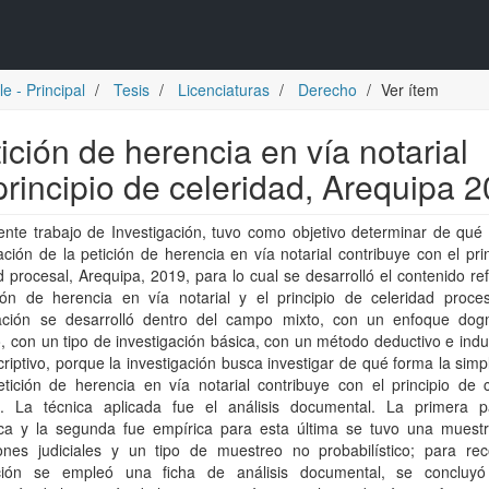
e - Principal
Tesis
Licenciaturas
Derecho
Ver ítem
tición de herencia en vía notarial
 principio de celeridad, Arequipa 
ente trabajo de Investigación, tuvo como objetivo determinar de qué
cación de la petición de herencia en vía notarial contribuye con el pri
d procesal, Arequipa, 2019, para lo cual se desarrolló el contenido re
ción de herencia en vía notarial y el principio de celeridad proces
gación se desarrolló dentro del campo mixto, con un enfoque dog
, con un tipo de investigación básica, con un método deductivo e indu
criptivo, porque la investigación busca investigar de qué forma la simpl
tición de herencia en vía notarial contribuye con el principio de c
l. La técnica aplicada fue el análisis documental. La primera p
ca y la segunda fue empírica para esta última se tuvo una muest
iones judiciales y un tipo de muestreo no probabilístico; para reco
ción se empleó una ficha de análisis documental, se concluy