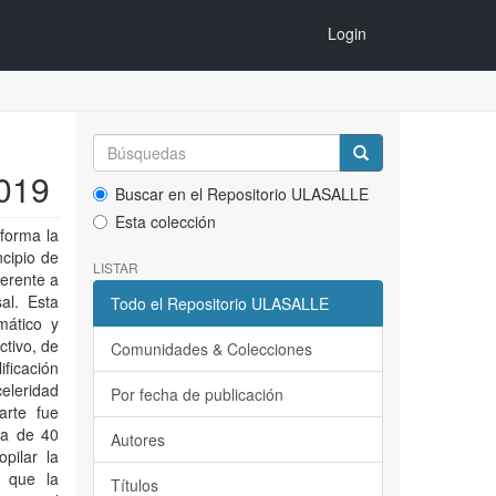
Login
2019
Buscar en el Repositorio ULASALLE
Esta colección
 forma la
ncipio de
LISTAR
ferente a
al. Esta
Todo el Repositorio ULASALLE
mático y
ctivo, de
Comunidades & Colecciones
ificación
eleridad
Por fecha de publicación
arte fue
ra de 40
Autores
pilar la
ó que la
Títulos