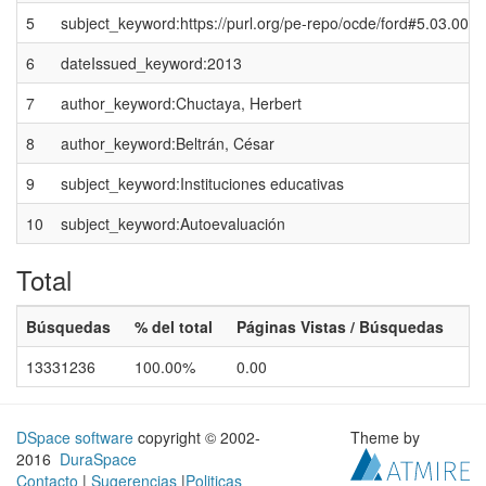
5
subject_keyword:https://purl.org/pe-repo/ocde/ford#5.03.00
6
dateIssued_keyword:2013
7
author_keyword:Chuctaya, Herbert
8
author_keyword:Beltrán, César
9
subject_keyword:Instituciones educativas
10
subject_keyword:Autoevaluación
Total
Búsquedas
% del total
Páginas Vistas / Búsquedas
13331236
100.00%
0.00
DSpace software
copyright © 2002-
Theme by
2016
DuraSpace
Contacto
|
Sugerencias
|
Politicas